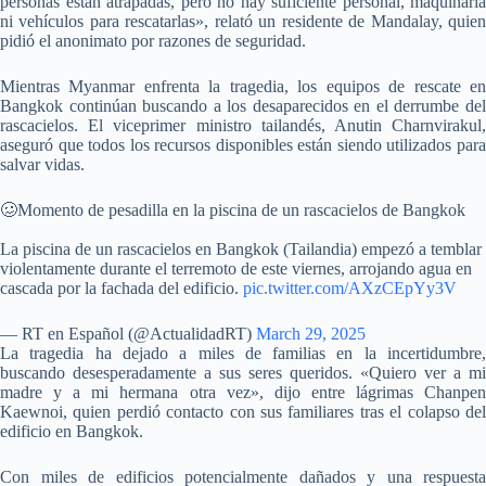
personas están atrapadas, pero no hay suficiente personal, maquinaria
ni vehículos para rescatarlas», relató un residente de Mandalay, quien
pidió el anonimato por razones de seguridad.
Mientras Myanmar enfrenta la tragedia, los equipos de rescate en
Bangkok continúan buscando a los desaparecidos en el derrumbe del
rascacielos. El viceprimer ministro tailandés, Anutin Charnvirakul,
aseguró que todos los recursos disponibles están siendo utilizados para
salvar vidas.
🥴Momento de pesadilla en la piscina de un rascacielos de Bangkok
La piscina de un rascacielos en Bangkok (Tailandia) empezó a temblar
violentamente durante el terremoto de este viernes, arrojando agua en
cascada por la fachada del edificio.
pic.twitter.com/AXzCEpYy3V
— RT en Español (@ActualidadRT)
March 29, 2025
La tragedia ha dejado a miles de familias en la incertidumbre,
buscando desesperadamente a sus seres queridos. «Quiero ver a mi
madre y a mi hermana otra vez», dijo entre lágrimas Chanpen
Kaewnoi, quien perdió contacto con sus familiares tras el colapso del
edificio en Bangkok.
Con miles de edificios potencialmente dañados y una respuesta