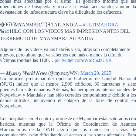
zonas más afectadas por el sismo. El gobierno informó que las
operaciones de búsqueda y rescate se están acelerando, aunque la
devastación de infraestructura clave ha dificultado los esfuerzos.
🔴🇲🇲MYANMAR/🇹🇭TAILANDIA –
#ULTIMAHORA
🚨📈HILO CON LOS VIDEOS MAS IMPRESIONANTES DEL
TERREMOTO DE MYANMAR/TAILANDIA
Algunos de los videos ya los habréis visto, otros son completamente
nuevos, pero ahora que ya sabemos que más o menos la cifra de
víctimas rondará las 1100…
pic.twitter.com/WbR5rJzUyK
— 𝑴𝒚𝒔𝒕𝒆𝒓𝒚 𝑾𝒐𝒓𝒍𝒅 𝑵𝒆𝒘𝒔 (@mysteryWN)
March 29, 2025
Un informe preliminar del opositor Gobierno de Unidad Nacional
(NUG) indicó que al menos 2,900 edificios, 30 carreteras y siete
puentes han sido dañados. Además, los aeropuertos internacionales de
Naypyitaw y Mandalay han sido cerrados temporalmente debido a los
daños sufridos, incluyendo el colapso de la torre de control en
Naypyitaw.
Los hospitales en el centro y noroeste de Myanmar están saturados con
heridos, mientras que la Oficina de Coordinación de Asuntos
Humanitarios de la ONU alertó que los daños en las vías de
comunicación están dificultando el acceso a las zonas afectadas. Para