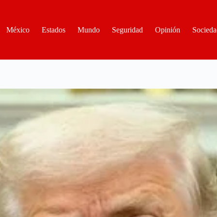
México
Estados
Mundo
Seguridad
Opinión
Socieda