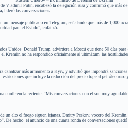
Rustem Umerov – Ex ministro de Defensa de Ucrania
 de Vladimir Putin, encabezó la delegación rusa y confirmó que más de
, lideró las conversaciones.
en un mensaje publicado en Telegram, señalando que más de 1,000 ucrani
oridad para el Estado”, enfatizó.
tados Unidos, Donald Trump, advirtiera a Moscú que tiene 50 días para 
e el Kremlin no ha respondido oficialmente al ultimátum, las hostilidad
a canalizar más armamento a Kyiv, y advirtió que impondrá sanciones s
stricciones que incluye la reducción del precio tope al petróleo ruso y 
una conferencia reciente: “Mis conversaciones con él son muy agradables
es de un alto el fuego siguen lejanas. Dmitry Peskov, vocero del Kremlin
o”. De hecho, el anuncio de una cuarta ronda de conversaciones quedó 