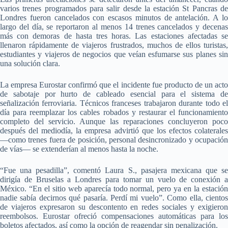
varios trenes programados para salir desde la estación St Pancras de
Londres fueron cancelados con escasos minutos de antelación. A lo
largo del día, se reportaron al menos 14 trenes cancelados y decenas
más con demoras de hasta tres horas. Las estaciones afectadas se
llenaron rápidamente de viajeros frustrados, muchos de ellos turistas,
estudiantes y viajeros de negocios que veían esfumarse sus planes sin
una solución clara.
La empresa Eurostar confirmó que el incidente fue producto de un acto
de sabotaje por hurto de cableado esencial para el sistema de
señalización ferroviaria. Técnicos franceses trabajaron durante todo el
día para reemplazar los cables robados y restaurar el funcionamiento
completo del servicio. Aunque las reparaciones concluyeron poco
después del mediodía, la empresa advirtió que los efectos colaterales
—como trenes fuera de posición, personal desincronizado y ocupación
de vías— se extenderían al menos hasta la noche.
“Fue una pesadilla”, comentó Laura S., pasajera mexicana que se
dirigía de Bruselas a Londres para tomar un vuelo de conexión a
México. “En el sitio web aparecía todo normal, pero ya en la estación
nadie sabía decirnos qué pasaría. Perdí mi vuelo”. Como ella, cientos
de viajeros expresaron su descontento en redes sociales y exigieron
reembolsos. Eurostar ofreció compensaciones automáticas para los
boletos afectados, así como la opción de reagendar sin penalización.