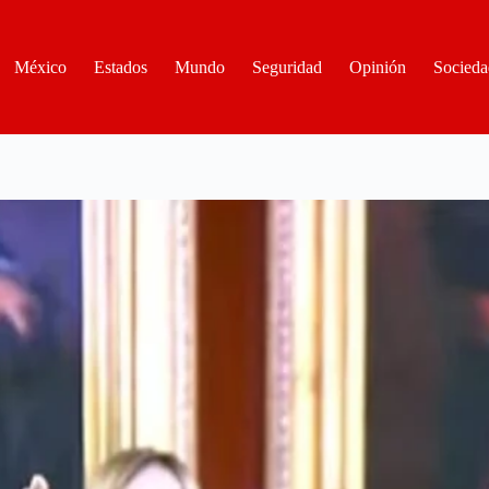
México
Estados
Mundo
Seguridad
Opinión
Socieda