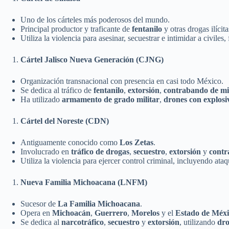
Uno de los cárteles más poderosos del mundo.
Principal productor y traficante de
fentanilo
y otras drogas ilícit
Utiliza la violencia para asesinar, secuestrar e intimidar a civiles,
Cártel Jalisco Nueva Generación (CJNG)
Organización transnacional con presencia en casi todo México.
Se dedica al tráfico de
fentanilo
,
extorsión
,
contrabando de mi
Ha utilizado
armamento de grado militar
,
drones con explosi
Cártel del Noreste (CDN)
Antiguamente conocido como
Los Zetas
.
Involucrado en
tráfico de drogas
,
secuestro
,
extorsión
y
contr
Utiliza la violencia para ejercer control criminal, incluyendo ata
Nueva Familia Michoacana (LNFM)
Sucesor de
La Familia Michoacana
.
Opera en
Michoacán
,
Guerrero
,
Morelos
y el
Estado de Méxi
Se dedica al
narcotráfico
,
secuestro
y
extorsión
, utilizando
dro