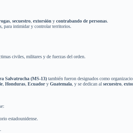
rogas
,
secuestro
,
extorsión
y
contrabando de personas
.
 para intimidar y controlar territorios.
imas civiles, militares y de fuerzas del orden.
a Salvatrucha (MS-13)
también fueron designados como organizacione
le
,
Honduras
,
Ecuador
y
Guatemala
, y se dedican al
secuestro
,
exto
se:
torio estadounidense.
.