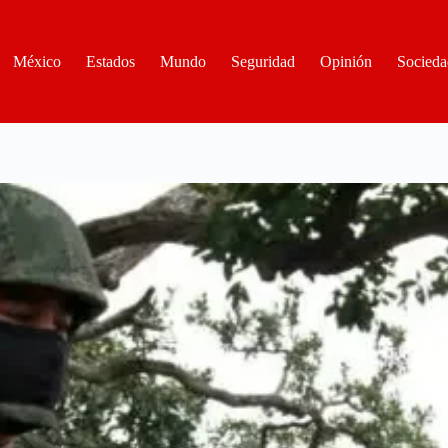
México
Estados
Mundo
Seguridad
Opinión
Socieda