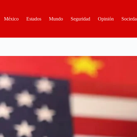
México
Estados
Mundo
Seguridad
Opinión
Socieda