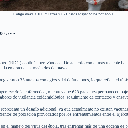
Congo eleva a 160 muertes y 671 casos sospechosos por ébola.
500 casos
Congo (RDC) continúa agravándose. De acuerdo con el más reciente balan
ada la emergencia a mediados de mayo.
e registraron 33 nuevos contagios y 14 defunciones, lo que refleja el ráp
perarse de la enfermedad, mientras que 628 pacientes permanecen bajo
labores de vigilancia epidemiológica, seguimiento de contactos y ensay
epresenta un desafío adicional, ya que actualmente no existen vacunas 
ntos de población provocados por los enfrentamientos entre el Ejército 
n el manejo del virus del ébola, tras enfrentar más de una docena de b