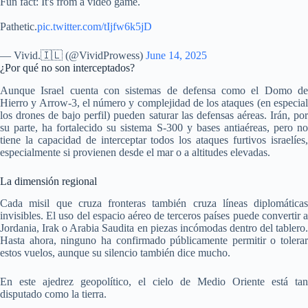
Fun fact: It's from a video game.
Pathetic.
pic.twitter.com/tIjfw6k5jD
— Vivid.🇮🇱 (@VividProwess)
June 14, 2025
¿Por qué no son interceptados?
Aunque Israel cuenta con sistemas de defensa como el Domo de
Hierro y Arrow-3, el número y complejidad de los ataques (en especial
los drones de bajo perfil) pueden saturar las defensas aéreas. Irán, por
su parte, ha fortalecido su sistema S-300 y bases antiaéreas, pero no
tiene la capacidad de interceptar todos los ataques furtivos israelíes,
especialmente si provienen desde el mar o a altitudes elevadas.
La dimensión regional
Cada misil que cruza fronteras también cruza líneas diplomáticas
invisibles. El uso del espacio aéreo de terceros países puede convertir a
Jordania, Irak o Arabia Saudita en piezas incómodas dentro del tablero.
Hasta ahora, ninguno ha confirmado públicamente permitir o tolerar
estos vuelos, aunque su silencio también dice mucho.
En este ajedrez geopolítico, el cielo de Medio Oriente está tan
disputado como la tierra.