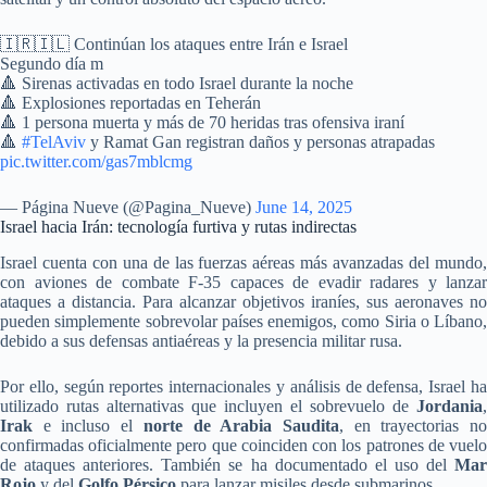
🇮🇷🇮🇱 Continúan los ataques entre Irán e Israel
Segundo día m
🔺 Sirenas activadas en todo Israel durante la noche
🔺 Explosiones reportadas en Teherán
🔺 1 persona muerta y más de 70 heridas tras ofensiva iraní
🔺
#TelAviv
y Ramat Gan registran daños y personas atrapadas
pic.twitter.com/gas7mblcmg
— Página Nueve (@Pagina_Nueve)
June 14, 2025
Israel hacia Irán: tecnología furtiva y rutas indirectas
Israel cuenta con una de las fuerzas aéreas más avanzadas del mundo,
con aviones de combate F-35 capaces de evadir radares y lanzar
ataques a distancia. Para alcanzar objetivos iraníes, sus aeronaves no
pueden simplemente sobrevolar países enemigos, como Siria o Líbano,
debido a sus defensas antiaéreas y la presencia militar rusa.
Por ello, según reportes internacionales y análisis de defensa, Israel ha
utilizado rutas alternativas que incluyen el sobrevuelo de
Jordania
,
Irak
e incluso el
norte de Arabia Saudita
, en trayectorias n
confirmadas oficialmente pero que coinciden con los patrones de vuelo
de ataques anteriores. También se ha documentado el uso del
Mar
Rojo
y del
Golfo Pérsico
para lanzar misiles desde submarinos.