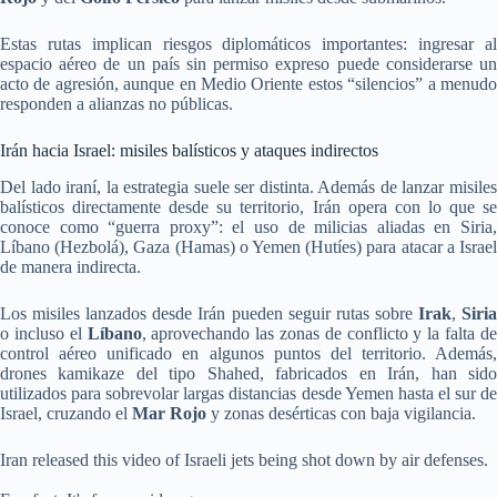
Estas rutas implican riesgos diplomáticos importantes: ingresar al
espacio aéreo de un país sin permiso expreso puede considerarse un
acto de agresión, aunque en Medio Oriente estos “silencios” a menudo
responden a alianzas no públicas.
Irán hacia Israel: misiles balísticos y ataques indirectos
Del lado iraní, la estrategia suele ser distinta. Además de lanzar misiles
balísticos directamente desde su territorio, Irán opera con lo que se
conoce como “guerra proxy”: el uso de milicias aliadas en Siria,
Líbano (Hezbolá), Gaza (Hamas) o Yemen (Hutíes) para atacar a Israel
de manera indirecta.
Los misiles lanzados desde Irán pueden seguir rutas sobre
Irak
,
Siri
o incluso el
Líbano
, aprovechando las zonas de conflicto y la falta de
control aéreo unificado en algunos puntos del territorio. Además,
drones kamikaze del tipo Shahed, fabricados en Irán, han sido
utilizados para sobrevolar largas distancias desde Yemen hasta el sur de
Israel, cruzando el
Mar Rojo
y zonas desérticas con baja vigilancia.
Iran released this video of Israeli jets being shot down by air defenses.