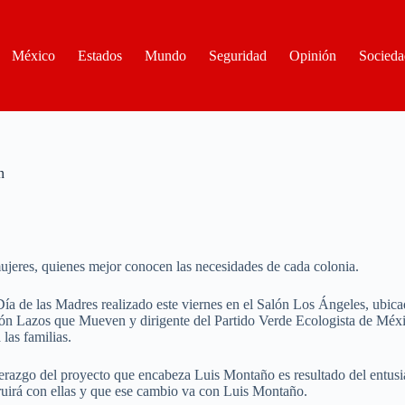
México
Estados
Mundo
Seguridad
Opinión
Socieda
n
ujeres, quienes mejor conocen las necesidades de cada colonia.
de las Madres realizado este viernes en el Salón Los Ángeles, ubicado
ón Lazos que Mueven y dirigente del Partido Verde Ecologista de Méxi
las familias.
erazgo del proyecto que encabeza Luis Montaño es resultado del entusiasm
uirá con ellas y que ese cambio va con Luis Montaño.