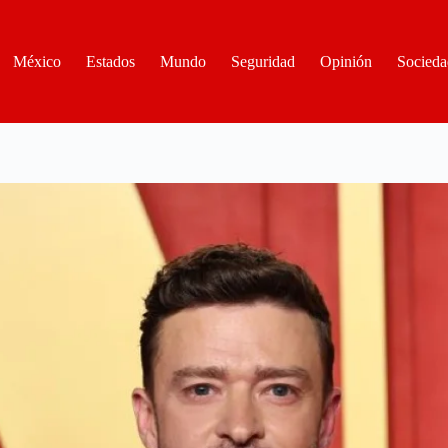
México
Estados
Mundo
Seguridad
Opinión
Socieda