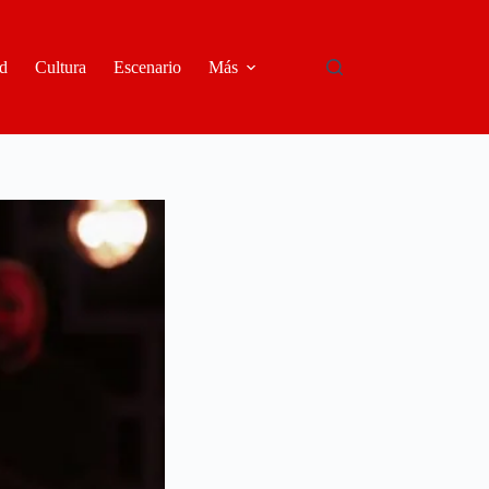
d
Cultura
Escenario
Más