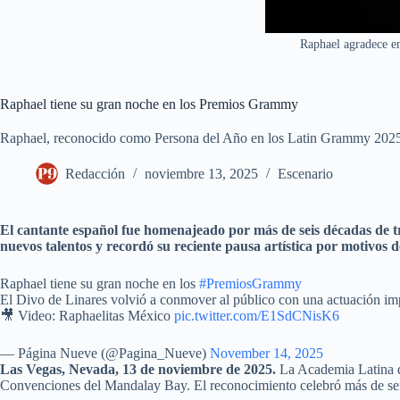
Raphael agradece en
Raphael tiene su gran noche en los Premios Grammy
Raphael, reconocido como Persona del Año en los Latin Grammy 20
Redacción
noviembre 13, 2025
Escenario
El cantante español fue homenajeado por más de seis décadas de tr
nuevos talentos y recordó su reciente pausa artística por motivos d
Raphael tiene su gran noche en los
#PremiosGrammy
El Divo de Linares volvió a conmover al público con una actuación imp
🎥 Video: Raphaelitas México
pic.twitter.com/E1SdCNisK6
— Página Nueve (@Pagina_Nueve)
November 14, 2025
Las Vegas, Nevada, 13 de noviembre de 2025.
La Academia Latina de
Convenciones del Mandalay Bay. El reconocimiento celebró más de seis d