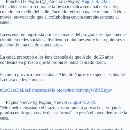
— Poncho De Nigris (@_PonchoDeNigris)
August 9, 2025
El incidente ocurrió durante la fiesta temática semanal del reality,
cuando, en medio del baile, Facundo retiró un tapete mientras Aldo se
movía, provocando que el exfutbolista cayera estrepitosamente al
suelo.
La escena fue registrada por las cámaras del programa y rápidamente
circuló en redes sociales, dividiendo opiniones entre los seguidores y
generando una ola de comentarios.
La caída preocupó a los fans después de que Aldo, de 26 años,
confesara en privado que la broma le había causado dolor.
Facundo provoca fuerte caída a Aldo de Nigris y exigen su salida de
La Casa de los Famosos.
#LaCasaDeLosFamosososMx
pic.twitter.com/mgWdREsjgw
— Página Nueve (@Pagina_Nueve)
August 9, 2025
“Me duele demasiado el brazo, casi no puedo apoyarlo… yo jamás
pondría en riesgo a nadie de esa forma”, expresó el joven dentro de la
casa.