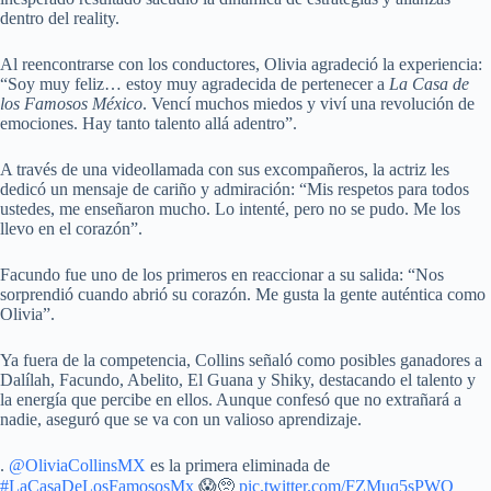
dentro del reality.
Al reencontrarse con los conductores, Olivia agradeció la experiencia:
“Soy muy feliz… estoy muy agradecida de pertenecer a
La Casa de
los Famosos México
. Vencí muchos miedos y viví una revolución de
emociones. Hay tanto talento allá adentro”.
A través de una videollamada con sus excompañeros, la actriz les
dedicó un mensaje de cariño y admiración: “Mis respetos para todos
ustedes, me enseñaron mucho. Lo intenté, pero no se pudo. Me los
llevo en el corazón”.
Facundo fue uno de los primeros en reaccionar a su salida: “Nos
sorprendió cuando abrió su corazón. Me gusta la gente auténtica como
Olivia”.
Ya fuera de la competencia, Collins señaló como posibles ganadores a
Dalílah, Facundo, Abelito, El Guana y Shiky, destacando el talento y
la energía que percibe en ellos. Aunque confesó que no extrañará a
nadie, aseguró que se va con un valioso aprendizaje.
.
@OliviaCollinsMX
es la primera eliminada de
#LaCasaDeLosFamososMx
😱🥺
pic.twitter.com/FZMuq5sPWO