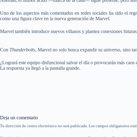
Además, el humor ácido —marca de la casa— sigue presente, pero ahora 
Uno de los aspectos más comentados en redes sociales ha sido el reg
como una figura clave en la nueva generación de Marvel.
Marvel también introduce nuevos villanos y plantea conexiones futura
Con
Thunderbolts
, Marvel no solo busca expandir su universo, sino t
¿Logrará este equipo disfuncional salvar el día o provocarán más caos 
La respuesta ya llegó a la pantalla grande.
Deja un comentario
Tu dirección de correo electrónico no será publicada.
Los campos obligatorios est