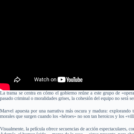
La trama se centra en cómo el gobierno reúne a este grupo de «operati
pasado criminal o moralidades grises, la cohesión del equipo no será sen
Marvel apuesta por una narrativa más oscura y madura: explorando te
morales que surgen cuando los «héroes» no son tan heroicos y los «vil
Visualmente, la película ofrece secuencias de acción espectaculares, c