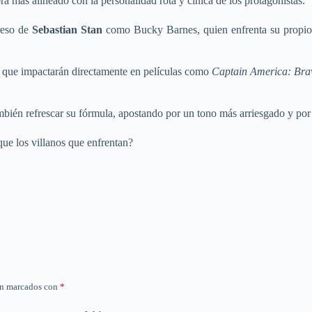
más alineado con la personalidad rota y cínica de los protagonistas.
reso de
Sebastian Stan
como Bucky Barnes, quien enfrenta su propio 
s que impactarán directamente en películas como
Captain America: Br
ambién refrescar su fórmula, apostando por un tono más arriesgado y p
que los villanos que enfrentan?
án marcados con
*