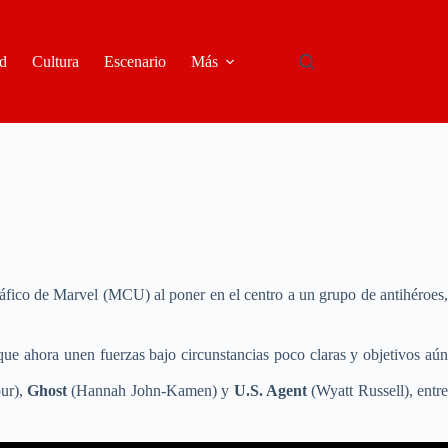
d
Cultura
Escenario
Más
áfico de Marvel (MCU) al poner en el centro a un grupo de antihéroes
que ahora unen fuerzas bajo circunstancias poco claras y objetivos aú
ur),
Ghost
(Hannah John-Kamen) y
U.S. Agent
(Wyatt Russell), entr