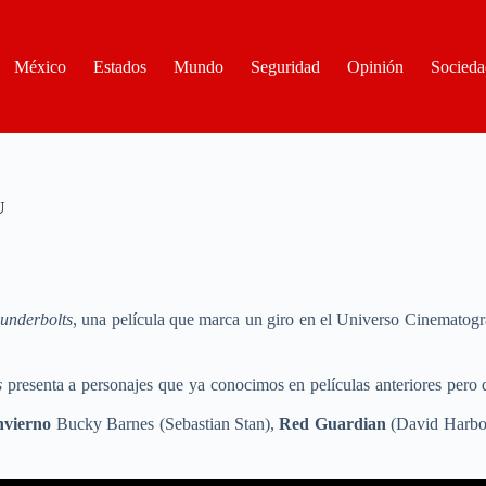
México
Estados
Mundo
Seguridad
Opinión
Socieda
U
underbolts
, una película que marca un giro en el Universo Cinematogr
s
presenta a personajes que ya conocimos en películas anteriores pero 
nvierno
Bucky Barnes (Sebastian Stan),
Red Guardian
(David Harbo