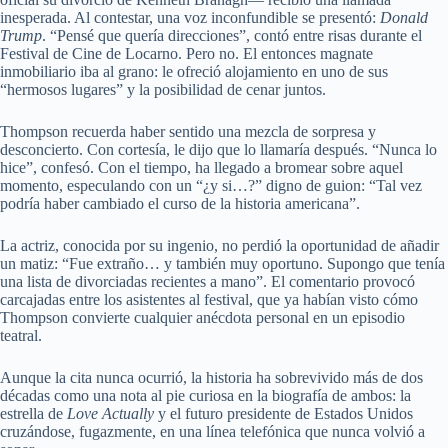
inesperada. Al contestar, una voz inconfundible se presentó:
Donald
Trump
. “Pensé que quería direcciones”, contó entre risas durante el
Festival de Cine de Locarno. Pero no. El entonces magnate
inmobiliario iba al grano: le ofreció alojamiento en uno de sus
“hermosos lugares” y la posibilidad de cenar juntos.
Thompson recuerda haber sentido una mezcla de sorpresa y
desconcierto. Con cortesía, le dijo que lo llamaría después. “Nunca lo
hice”, confesó. Con el tiempo, ha llegado a bromear sobre aquel
momento, especulando con un “¿y si…?” digno de guion: “Tal vez
podría haber cambiado el curso de la historia americana”.
La actriz, conocida por su ingenio, no perdió la oportunidad de añadir
un matiz: “Fue extraño… y también muy oportuno. Supongo que tenía
una lista de divorciadas recientes a mano”. El comentario provocó
carcajadas entre los asistentes al festival, que ya habían visto cómo
Thompson convierte cualquier anécdota personal en un episodio
teatral.
Aunque la cita nunca ocurrió, la historia ha sobrevivido más de dos
décadas como una nota al pie curiosa en la biografía de ambos: la
estrella de
Love Actually
y el futuro presidente de Estados Unidos
cruzándose, fugazmente, en una línea telefónica que nunca volvió a