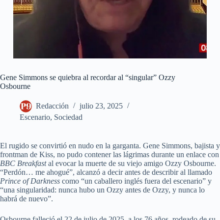
Gene Simmons se quiebra al recordar al “singular” Ozzy
Osbourne
Redacción
julio 23, 2025
Escenario
,
Sociedad
El rugido se convirtió en nudo en la garganta. Gene Simmons, bajista y
frontman de Kiss, no pudo contener las lágrimas durante un enlace con
BBC Breakfast
al evocar la muerte de su viejo amigo Ozzy Osbourne.
“Perdón… me ahogué”, alcanzó a decir antes de describir al llamado
Prince of Darkness
como “un caballero inglés fuera del escenario” y
“una singularidad: nunca hubo un Ozzy antes de Ozzy, y nunca lo
habrá de nuevo”.
Osbourne falleció el 22 de julio de 2025, a los 76 años, rodeado de su