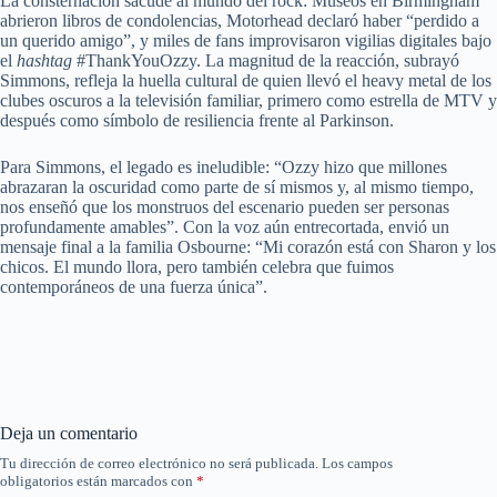
La consternación sacude al mundo del rock: Museos en Birmingham
abrieron libros de condolencias, Motorhead declaró haber “perdido a
un querido amigo”, y miles de fans improvisaron vigilias digitales bajo
el
hashtag
#ThankYouOzzy. La magnitud de la reacción, subrayó
Simmons, refleja la huella cultural de quien llevó el heavy metal de los
clubes oscuros a la televisión familiar, primero como estrella de MTV y
después como símbolo de resiliencia frente al Parkinson.
Para Simmons, el legado es ineludible: “Ozzy hizo que millones
abrazaran la oscuridad como parte de sí mismos y, al mismo tiempo,
nos enseñó que los monstruos del escenario pueden ser personas
profundamente amables”. Con la voz aún entrecortada, envió un
mensaje final a la familia Osbourne: “Mi corazón está con Sharon y los
chicos. El mundo llora, pero también celebra que fuimos
contemporáneos de una fuerza única”.
Deja un comentario
Tu dirección de correo electrónico no será publicada.
Los campos
obligatorios están marcados con
*