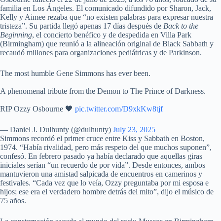
familia en Los Ángeles. El comunicado difundido por Sharon, Jack,
Kelly y Aimee rezaba que “no existen palabras para expresar nuestra
tristeza”. Su partida llegó apenas 17 días después de
Back to the
Beginning
, el concierto benéfico y de despedida en Villa Park
(Birmingham) que reunió a la alineación original de Black Sabbath y
recaudó millones para organizaciones pediátricas y de Parkinson.
The most humble Gene Simmons has ever been.
A phenomenal tribute from the Demon to The Prince of Darkness.
RIP Ozzy Osbourne 🖤
pic.twitter.com/D9xkKw8tjf
— Daniel J. Dulhunty (@dulhunty)
July 23, 2025
Simmons recordó el primer cruce entre Kiss y Sabbath en Boston,
1974. “Había rivalidad, pero más respeto del que muchos suponen”,
confesó. En febrero pasado ya había declarado que aquellas giras
iniciales serían “un recuerdo de por vida”. Desde entonces, ambos
mantuvieron una amistad salpicada de encuentros en camerinos y
festivales. “Cada vez que lo veía, Ozzy preguntaba por mi esposa e
hijos; ese era el verdadero hombre detrás del mito”, dijo el músico de
75 años.