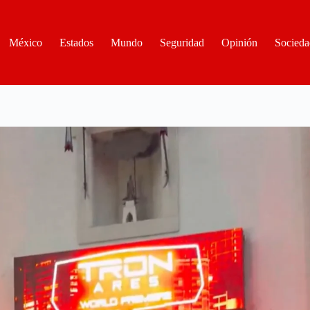
México
Estados
Mundo
Seguridad
Opinión
Socieda