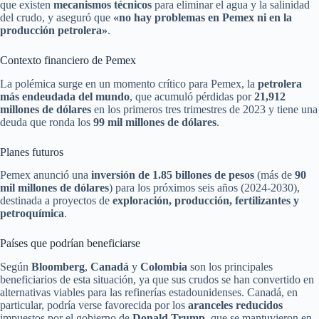
que existen
mecanismos técnicos
para eliminar el agua y la salinidad
del crudo, y aseguró que
«no hay problemas en Pemex ni en la
producción petrolera»
.
Contexto financiero de Pemex
La polémica surge en un momento crítico para Pemex, la
petrolera
más endeudada del mundo
, que acumuló pérdidas por
21,912
millones de dólares
en los primeros tres trimestres de 2023 y tiene una
deuda que ronda los
99 mil millones de dólares
.
Planes futuros
Pemex anunció una
inversión de 1.85 billones de pesos
(más de
90
mil millones de dólares
) para los próximos seis años (2024-2030),
destinada a proyectos de
exploración, producción, fertilizantes y
petroquímica
.
Países que podrían beneficiarse
Según
Bloomberg
,
Canadá
y
Colombia
son los principales
beneficiarios de esta situación, ya que sus crudos se han convertido en
alternativas viables para las refinerías estadounidenses. Canadá, en
particular, podría verse favorecida por los
aranceles reducidos
impuestos por el gobierno de
Donald Trump
, que se mantuvieron en