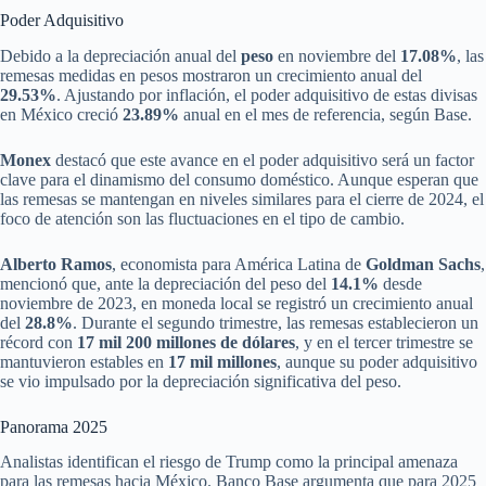
Poder Adquisitivo
Debido a la depreciación anual del
peso
en noviembre del
17.08%
, las
remesas medidas en pesos mostraron un crecimiento anual del
29.53%
. Ajustando por inflación, el poder adquisitivo de estas divisas
en México creció
23.89%
anual en el mes de referencia, según Base.
Monex
destacó que este avance en el poder adquisitivo será un factor
clave para el dinamismo del consumo doméstico. Aunque esperan que
las remesas se mantengan en niveles similares para el cierre de 2024, el
foco de atención son las fluctuaciones en el tipo de cambio.
Alberto Ramos
, economista para América Latina de
Goldman Sachs
,
mencionó que, ante la depreciación del peso del
14.1%
desde
noviembre de 2023, en moneda local se registró un crecimiento anual
del
28.8%
. Durante el segundo trimestre, las remesas establecieron un
récord con
17 mil 200 millones de dólares
, y en el tercer trimestre se
mantuvieron estables en
17 mil millones
, aunque su poder adquisitivo
se vio impulsado por la depreciación significativa del peso.
Panorama 2025
Analistas identifican el riesgo de Trump como la principal amenaza
para las remesas hacia México. Banco Base argumenta que para 2025