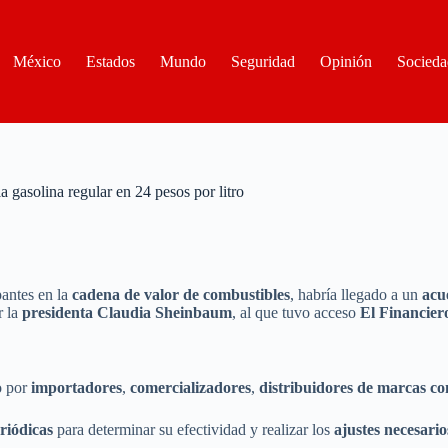
México
Estados
Mundo
Seguridad
Opinión
Socieda
a gasolina regular en 24 pesos por litro
pantes en la
cadena de valor de combustibles
, habría llegado a un
acu
r la
presidenta Claudia Sheinbaum
, al que tuvo acceso
El Financier
o por
importadores
,
comercializadores
,
distribuidores de marcas co
riódicas
para determinar su efectividad y realizar los
ajustes necesario