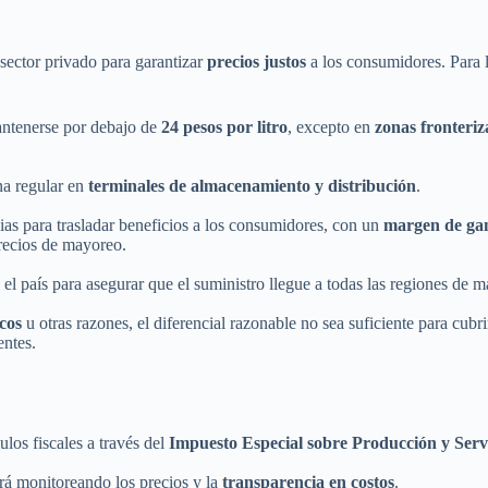
sector privado para garantizar
precios justos
a los consumidores. Para l
antenerse por debajo de
24 pesos por litro
, excepto en
zonas fronteriz
na regular en
terminales de almacenamiento y distribución
.
gias para trasladar beneficios a los consumidores, con un
margen de ga
precios de mayoreo.
el país para asegurar que el suministro llegue a todas las regiones de m
icos
u otras razones, el diferencial razonable no sea suficiente para cubri
entes.
los fiscales a través del
Impuesto Especial sobre Producción y Serv
rá monitoreando los precios y la
transparencia en costos
.