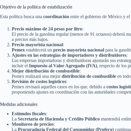
Objetivo de la política de estabilización
Esta política busca una
coordinación
entre el gobierno de México y el 
Precio máximo de 24 pesos por litro
:
El precio de la gasolina regular (menos de 91 octanos) deberá m
a precios más bajos.
Precio mayorista nacional
:
Pemex
establecerá un
precio mayorista nacional
para la gasoli
Ajustes en las estrategias de importadores y distribuidores
:
Las empresas importadoras y distribuidoras ajustarán sus estrate
incluir el
Impuesto al Valor Agregado (IVA)
, respecto de los 
Mejor distribución de combustible
:
Pemex realizará una mejor
distribución de combustible
en todo 
Revisión de costos logísticos
:
Pemex revisará aquellos casos en los que, debido a
costos logíst
proponiendo ajustes en coordinación con las autoridades compet
Medidas adicionales
Estímulos fiscales
:
La
Secretaría de Hacienda y Crédito Público
mantendrá estímu
Monitoreo de precios
:
La
Procuraduría Federal del Consumidor (Profeco)
continua