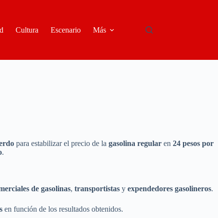
d
Cultura
Escenario
Más
erdo
para estabilizar el precio de la
gasolina regular
en
24 pesos por
o
.
merciales de gasolinas
,
transportistas
y
expendedores gasolineros
.
s
en función de los resultados obtenidos.