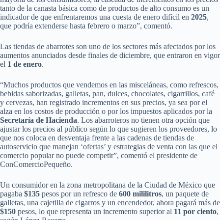
tanto de la canasta básica como de productos de alto consumo es un
indicador de que enfrentaremos una cuesta de enero difícil en
2025
,
que podría extenderse hasta febrero o marzo”, comentó.
Las tiendas de abarrotes son uno de los sectores más afectados por los
aumentos anunciados desde finales de diciembre, que entraron en vigor
el
1 de enero
.
“Muchos productos que vendemos en las misceláneas, como refrescos,
bebidas saborizadas, galletas, pan, dulces, chocolates, cigarrillos, café
y cervezas, han registrado incrementos en sus precios, ya sea por el
alza en los costos de producción o por los impuestos aplicados por la
Secretaría de Hacienda
. Los abarroteros no tienen otra opción que
ajustar los precios al público según lo que sugieren los proveedores, lo
que nos coloca en desventaja frente a las cadenas de tiendas de
autoservicio que manejan ‘ofertas’ y estrategias de venta con las que el
comercio popular no puede competir”, comentó el presidente de
ConComercioPequeño.
Un consumidor en la zona metropolitana de la Ciudad de México que
pagaba
$135
pesos por un refresco de
600 mililitros
, un paquete de
galletas, una cajetilla de cigarros y un encendedor, ahora pagará más de
$150
pesos, lo que representa un incremento superior al
11 por ciento
,