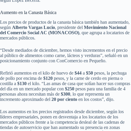
según López Becerra.
Aumento en la Canasta Básica
Los precios de productos de la canasta básica también han aumentado,
según
Alberto Vargas Lucio
, presidente del
Movimiento Nacional
del Comercio Social AC (MONACOSO)
, que agrupa a locatarios de
mercados públicos.
“Desde mediados de diciembre, hemos visto incrementos en el precio
al público de alimentos como carne, lácteos y verduras”, señaló en un
posicionamiento conjunto con ConComercio en Pequeño.
Refirió aumentos en el kilo de huevo de
$44
a
$50
pesos, la pechuga
de pollo por encima de
$120
pesos, y la carne de cerdo en pierna o
costilla a
$130
el kilo. “Las amas de casa que solían hacer sus compras
del día en un mercado popular con
$250
pesos para una familia de 4
personas ahora necesitan más de
$300
, lo que representa un
incremento aproximado del
20 por ciento
en los costos”, dijo.
Los aumentos en los precios registrados desde diciembre, según los
líderes empresariales, ponen en desventaja a los locatarios de los
mercados públicos frente a la competencia desleal de las cadenas de
tiendas de autoservicio que han aumentado su presencia en zonas