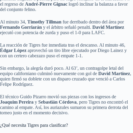
el regreso de
André-Pierre Gignac
logró inclinar la balanza a favor
del conjunto felino.
Al minuto 34,
Timothy Tillman
fue derribado dentro del área por
Fernando Gorriarán
y el árbitro señaló penalti.
David Martínez
ejecutó con potencia de zurda y puso el 1-0 para LAFC.
La reacción de Tigres fue inmediata tras el descanso. Al minuto 46,
Édgar López
aprovechó un tiro libre ejecutado por Diego Lainez y
con un certero cabezazo puso el empate 1-1.
Sin embargo, la alegría duró poco. Al 63’, un contragolpe letal del
equipo californiano culminó nuevamente con gol de
David Martínez
,
quien firmó su doblete con un disparo cruzado que venció a Carlos
Felipe Rodríguez.
El técnico Guido Pizarro movió sus piezas con los ingresos de
Joaquim Pereira
y
Sebastián Córdova
, pero Tigres no encontró el
camino al empate. Así, los auriazules sumaron su primera derrota del
torneo justo en el momento decisivo.
¿Qué necesita Tigres para clasificar?