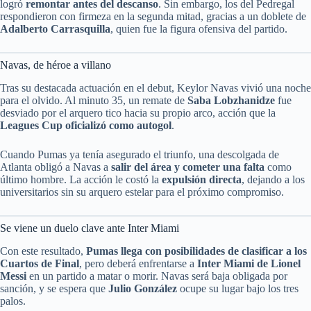
logró
remontar antes del descanso
. Sin embargo, los del Pedregal
respondieron con firmeza en la segunda mitad, gracias a un doblete de
Adalberto Carrasquilla
, quien fue la figura ofensiva del partido.
Navas, de héroe a villano
Tras su destacada actuación en el debut, Keylor Navas vivió una noche
para el olvido. Al minuto 35, un remate de
Saba Lobzhanidze
fue
desviado por el arquero tico hacia su propio arco, acción que la
Leagues Cup oficializó como autogol
.
Cuando Pumas ya tenía asegurado el triunfo, una descolgada de
Atlanta obligó a Navas a
salir del área y cometer una falta
como
último hombre. La acción le costó la
expulsión directa
, dejando a los
universitarios sin su arquero estelar para el próximo compromiso.
Se viene un duelo clave ante Inter Miami
Con este resultado,
Pumas llega con posibilidades de clasificar a los
Cuartos de Final
, pero deberá enfrentarse a
Inter Miami de Lionel
Messi
en un partido a matar o morir. Navas será baja obligada por
sanción, y se espera que
Julio González
ocupe su lugar bajo los tres
palos.