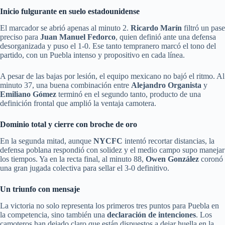
Inicio fulgurante en suelo estadounidense
El marcador se abrió apenas al minuto 2.
Ricardo Marín
filtró un pase
preciso para
Juan Manuel Fedorco
, quien definió ante una defensa
desorganizada y puso el 1-0. Ese tanto tempranero marcó el tono del
partido, con un Puebla intenso y propositivo en cada línea.
A pesar de las bajas por lesión, el equipo mexicano no bajó el ritmo. Al
minuto 37, una buena combinación entre
Alejandro Organista
y
Emiliano Gómez
terminó en el segundo tanto, producto de una
definición frontal que amplió la ventaja camotera.
Dominio total y cierre con broche de oro
En la segunda mitad, aunque
NYCFC
intentó recortar distancias, la
defensa poblana respondió con solidez y el medio campo supo manejar
los tiempos. Ya en la recta final, al minuto 88,
Owen González
coronó
una gran jugada colectiva para sellar el 3-0 definitivo.
Un triunfo con mensaje
La victoria no solo representa los primeros tres puntos para Puebla en
la competencia, sino también una
declaración de intenciones
. Los
camoteros han dejado claro que están dispuestos a dejar huella en la