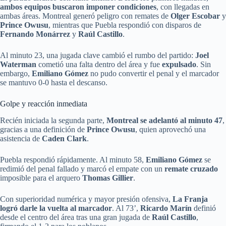
ambos equipos buscaron imponer condiciones
, con llegadas en
ambas áreas. Montreal generó peligro con remates de
Olger Escobar
y
Prince Owusu
, mientras que Puebla respondió con disparos de
Fernando Monárrez
y
Raúl Castillo
.
Al minuto 23, una jugada clave cambió el rumbo del partido:
Joel
Waterman
cometió una falta dentro del área y fue
expulsado
. Sin
embargo,
Emiliano Gómez
no pudo convertir el penal y el marcador
se mantuvo 0-0 hasta el descanso.
Golpe y reacción inmediata
Recién iniciada la segunda parte,
Montreal se adelantó al minuto 47
,
gracias a una definición de
Prince Owusu
, quien aprovechó una
asistencia de
Caden Clark
.
Puebla respondió rápidamente. Al minuto 58,
Emiliano Gómez
se
redimió del penal fallado y marcó el empate con un
remate cruzado
imposible para el arquero
Thomas Gillier
.
Con superioridad numérica y mayor presión ofensiva,
La Franja
logró darle la vuelta al marcador
. Al 73’,
Ricardo Marín
definió
desde el centro del área tras una gran jugada de
Raúl Castillo
,