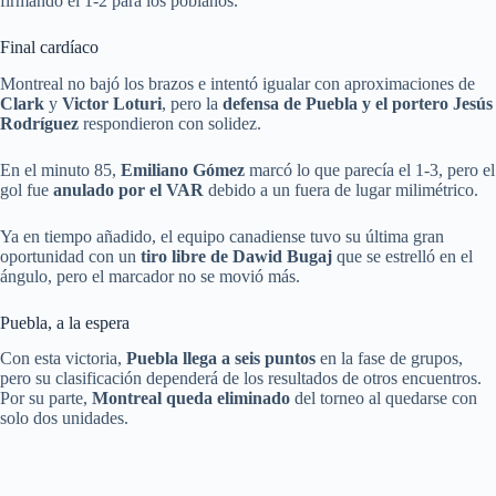
firmando el 1-2 para los poblanos.
Final cardíaco
Montreal no bajó los brazos e intentó igualar con aproximaciones de
Clark
y
Victor Loturi
, pero la
defensa de Puebla y el portero Jesús
Rodríguez
respondieron con solidez.
En el minuto 85,
Emiliano Gómez
marcó lo que parecía el 1-3, pero el
gol fue
anulado por el VAR
debido a un fuera de lugar milimétrico.
Ya en tiempo añadido, el equipo canadiense tuvo su última gran
oportunidad con un
tiro libre de Dawid Bugaj
que se estrelló en el
ángulo, pero el marcador no se movió más.
Puebla, a la espera
Con esta victoria,
Puebla llega a seis puntos
en la fase de grupos,
pero su clasificación dependerá de los resultados de otros encuentros.
Por su parte,
Montreal queda eliminado
del torneo al quedarse con
solo dos unidades.