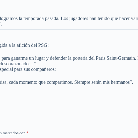
ogramos la temporada pasada. Los jugadores han tenido que hacer varios
.
gida a la afición del PSG:
ha, para ganarme un lugar y defender la portería del Paris Saint-Germa
 y descorazonado…”.
special para sus compañeros:
a risa, cada momento que compartimos. Siempre serán mis hermanos”.
án marcados con
*