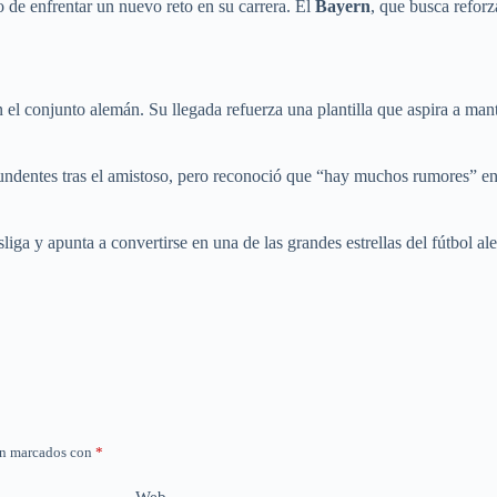
o de enfrentar un nuevo reto en su carrera. El
Bayern
, que busca reforz
 el conjunto alemán. Su llegada refuerza una plantilla que aspira a man
undentes tras el amistoso, pero reconoció que “hay muchos rumores” en t
sliga y apunta a convertirse en una de las grandes estrellas del fútbol a
án marcados con
*
Web