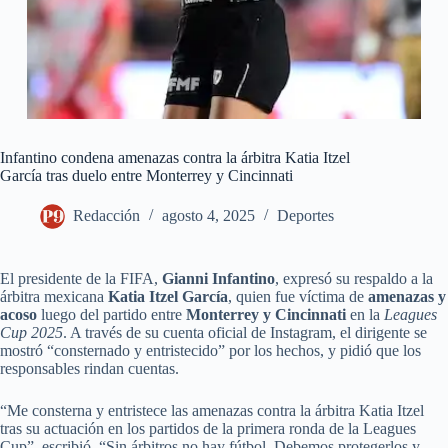
Infantino condena amenazas contra la árbitra Katia Itzel
García tras duelo entre Monterrey y Cincinnati
Redacción
agosto 4, 2025
Deportes
El presidente de la FIFA,
Gianni Infantino
, expresó su respaldo a la
árbitra mexicana
Katia Itzel García
, quien fue víctima de
amenazas y
acoso
luego del partido entre
Monterrey y Cincinnati
en la
Leagues
Cup 2025
. A través de su cuenta oficial de Instagram, el dirigente se
mostró “consternado y entristecido” por los hechos, y pidió que los
responsables rindan cuentas.
“Me consterna y entristece las amenazas contra la árbitra Katia Itzel
tras su actuación en los partidos de la primera ronda de la Leagues
Cup”, escribió. “Sin árbitros no hay fútbol. Debemos protegerlos y