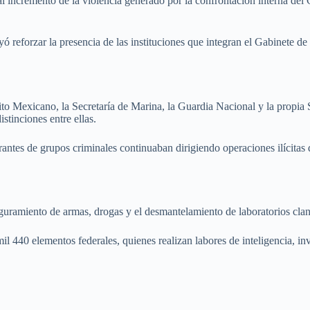
l incremento de la violencia generado por la confrontación interna del C
ó reforzar la presencia de las instituciones que integran el Gabinete de
ito Mexicano, la Secretaría de Marina, la Guardia Nacional y la propia S
istinciones entre ellas.
antes de grupos criminales continuaban dirigiendo operaciones ilícitas 
eguramiento de armas, drogas y el desmantelamiento de laboratorios clan
l 440 elementos federales, quienes realizan labores de inteligencia, inv