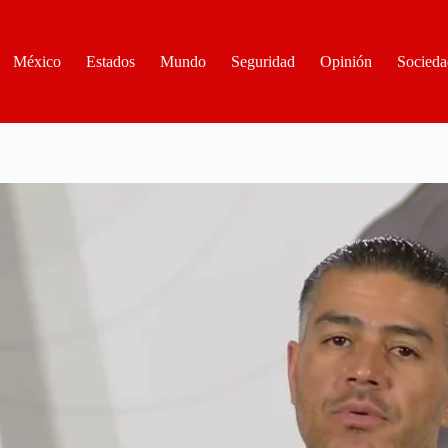
México
Estados
Mundo
Seguridad
Opinión
Socieda