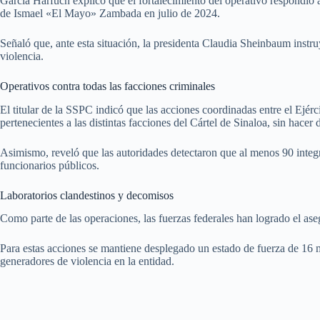
García Harfuch explicó que el fortalecimiento del operativo respondió a
de Ismael «El Mayo» Zambada en julio de 2024.
Señaló que, ante esta situación, la presidenta Claudia Sheinbaum instruy
violencia.
Operativos contra todas las facciones criminales
El titular de la SSPC indicó que las acciones coordinadas entre el Ejérc
pertenecientes a las distintas facciones del Cártel de Sinaloa, sin hacer d
Asimismo, reveló que las autoridades detectaron que al menos 90 integr
funcionarios públicos.
Laboratorios clandestinos y decomisos
Como parte de las operaciones, las fuerzas federales han logrado el as
Para estas acciones se mantiene desplegado un estado de fuerza de 16 mi
generadores de violencia en la entidad.