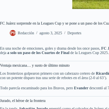
FC Juárez sorprende en la Leagues Cup y se pone a un paso de los Cua
Redacción
agosto 3, 2025
Deportes
En una noche de emociones, goles y drama desde los once pasos,
FC J
deja
a solo un paso de los Cuartos de Final
de la Leagues Cup 2025.
Ventaja mexicana… y susto de último minuto
Los fronterizos golpearon primero con un cabezazo certero de
Ricardi
con un potente disparo tras una serie de rebotes en el área (2-0 al 63’).
Todo parecía encaminado para los Bravos, pero
Evander
descontó al 
Jurado, el héroe de la frontera
En la tanda,
Sebastián Jurado
emergió como el salvador de Juárez al d