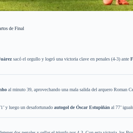
rtos de Final
uárez
sacó el orgullo y logró una victoria clave en penales (4-3) ante
F
nho
al minuto 39, aprovechando una mala salida del arquero Roman C
71’ y luego un desafortunado
autogol de Óscar Estupiñán
al 77’ igual
etener dos penales y sellar el triunfo por 4-3. Con esta victoria, los 