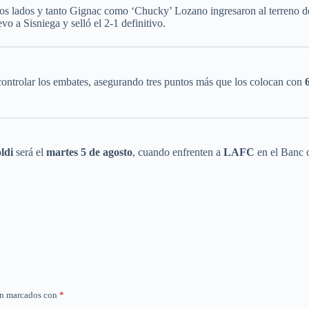
bos lados y tanto Gignac como ‘Chucky’ Lozano ingresaron al terreno 
vo a Sisniega y selló el 2-1 definitivo.
y controlar los embates, asegurando tres puntos más que los colocan con
ldi
será el
martes 5 de agosto
, cuando enfrenten a
LAFC
en el Banc o
án marcados con
*