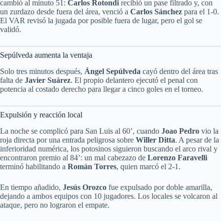
cambió al minuto 51:
Carlos Rotondi
recibió un pase filtrado y, con
un zurdazo desde fuera del área, venció a
Carlos Sánchez
para el 1-0.
El VAR revisó la jugada por posible fuera de lugar, pero el gol se
validó.
Sepúlveda aumenta la ventaja
Solo tres minutos después,
Ángel Sepúlveda
cayó dentro del área tras
falta de
Javier Suárez
. El propio delantero ejecutó el penal con
potencia al costado derecho para llegar a cinco goles en el torneo.
Expulsión y reacción local
La noche se complicó para San Luis al 60’, cuando
Joao Pedro
vio la
roja directa por una entrada peligrosa sobre
Willer Ditta
. A pesar de la
inferioridad numérica, los potosinos siguieron buscando el arco rival y
encontraron premio al 84’: un mal cabezazo de
Lorenzo Faravelli
terminó habilitando a
Román Torres
, quien marcó el 2-1.
En tiempo añadido,
Jesús Orozco
fue expulsado por doble amarilla,
dejando a ambos equipos con 10 jugadores. Los locales se volcaron al
ataque, pero no lograron el empate.