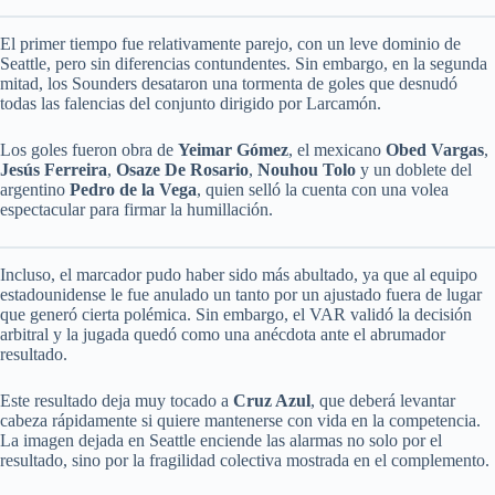
El primer tiempo fue relativamente parejo, con un leve dominio de
Seattle, pero sin diferencias contundentes. Sin embargo, en la segunda
mitad, los Sounders desataron una tormenta de goles que desnudó
todas las falencias del conjunto dirigido por Larcamón.
Los goles fueron obra de
Yeimar Gómez
, el mexicano
Obed Vargas
,
Jesús Ferreira
,
Osaze De Rosario
,
Nouhou Tolo
y un doblete del
argentino
Pedro de la Vega
, quien selló la cuenta con una volea
espectacular para firmar la humillación.
Incluso, el marcador pudo haber sido más abultado, ya que al equipo
estadounidense le fue anulado un tanto por un ajustado fuera de lugar
que generó cierta polémica. Sin embargo, el VAR validó la decisión
arbitral y la jugada quedó como una anécdota ante el abrumador
resultado.
Este resultado deja muy tocado a
Cruz Azul
, que deberá levantar
cabeza rápidamente si quiere mantenerse con vida en la competencia.
La imagen dejada en Seattle enciende las alarmas no solo por el
resultado, sino por la fragilidad colectiva mostrada en el complemento.