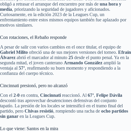
obligó a retrasar el arranque del encuentro por más de
una hora y
media
, priorizando la seguridad de jugadores y aficionados.
Curiosamente, en la edición 2023 de la Leagues Cup, un
enfrentamiento entre estos mismos equipos también fue aplazado por
motivos similares.
Con rotaciones, el Rebaño responde
A pesar de salir con varios cambios en el once titular, el equipo de
Gabriel Milito
ofreció una de sus mejores versiones del torneo.
Efraín
Álvarez
abrió el marcador al minuto
25
desde el punto penal. Ya en la
segunda mitad, el joven canterano
Armando González
amplió la
ventaja al
57’
, reafirmando su buen momento y respondiendo a la
confianza del cuerpo técnico.
Cincinnati presionó, pero no alcanzó
Con el
2-0
en contra,
Cincinnati
reaccionó. Al
67’
,
Felipe Dávila
descontó tras aprovechar desatenciones defensivas del conjunto
tapatío. La presión de los locales se intensificó en el tramo final del
partido, pero
Chivas resistió
, rompiendo una racha de
ocho partidos
sin ganar
en la Leagues Cup.
Lo que viene: Santos en la mira