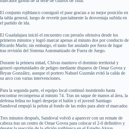
marcador global de la serie de cuartos de final.
El conjunto rojiblanco consiguió el pase gracias a su mejor posición en
la tabla general, luego de revertir parcialmente la desventaja sufrida en
el partido de ida.
El Guadalajara inició el encuentro con presión ofensiva desde los
primeros minutos y logró marcar apenas al minuto dos por conducto de
Ricardo Marín; sin embargo, el tanto fue anulado por fuera de lugar
tras revisión del Sistema Automatizado de Fuera de Juego.
Durante la primera mitad, Chivas mantuvo el dominio territorial y
generó oportunidades de peligro mediante disparos de Omar Govea y
Bryan González, aunque el portero Nahuel Guzmán evitó la caída de
su arco con varias intervenciones.
Para la segunda parte, el equipo local continuó insistiendo hasta
encontrar recompensa al minuto 74. Tras un saque de manos al área, la
defensa felina no logró despejar el balón y el juvenil Santiago
Sandoval empujó la pelota al fondo de las redes para abrir el marcador.
Tres minutos después, Sandoval volvió a aparecer con un remate de
cabeza tras un centro de Omar Govea para colocar el 2-0 definitivo y
desatar la reacción de la afición rojiblanca en el Estadio Akron.