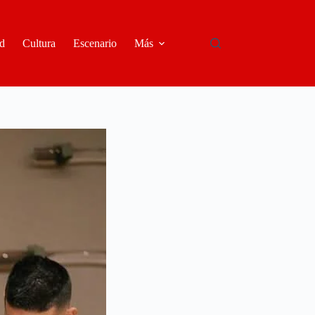
d
Cultura
Escenario
Más