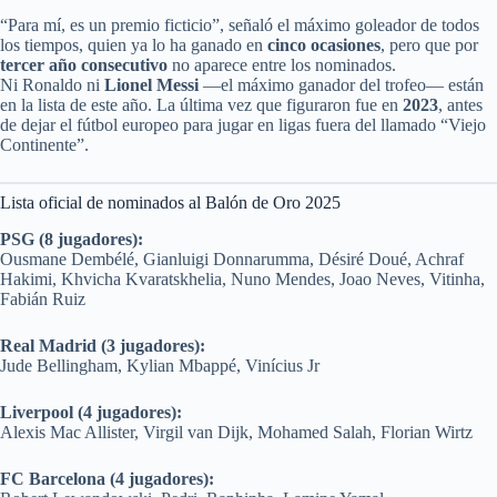
“Para mí, es un premio ficticio”, señaló el máximo goleador de todos
los tiempos, quien ya lo ha ganado en
cinco ocasiones
, pero que por
tercer año consecutivo
no aparece entre los nominados.
Ni Ronaldo ni
Lionel Messi
—el máximo ganador del trofeo— están
en la lista de este año. La última vez que figuraron fue en
2023
, antes
de dejar el fútbol europeo para jugar en ligas fuera del llamado “Viejo
Continente”.
Lista oficial de nominados al Balón de Oro 2025
PSG (8 jugadores):
Ousmane Dembélé, Gianluigi Donnarumma, Désiré Doué, Achraf
Hakimi, Khvicha Kvaratskhelia, Nuno Mendes, Joao Neves, Vitinha,
Fabián Ruiz
Real Madrid (3 jugadores):
Jude Bellingham, Kylian Mbappé, Vinícius Jr
Liverpool (4 jugadores):
Alexis Mac Allister, Virgil van Dijk, Mohamed Salah, Florian Wirtz
FC Barcelona (4 jugadores):