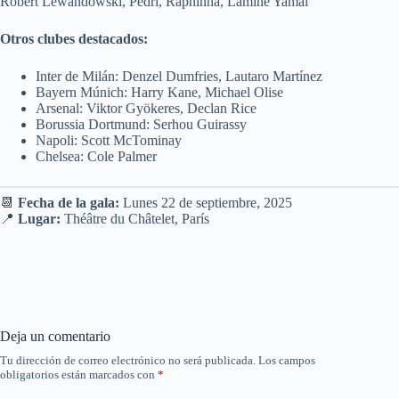
Robert Lewandowski, Pedri, Raphinha, Lamine Yamal
Otros clubes destacados:
Inter de Milán: Denzel Dumfries, Lautaro Martínez
Bayern Múnich: Harry Kane, Michael Olise
Arsenal: Viktor Gyökeres, Declan Rice
Borussia Dortmund: Serhou Guirassy
Napoli: Scott McTominay
Chelsea: Cole Palmer
📆
Fecha de la gala:
Lunes 22 de septiembre, 2025
📍
Lugar:
Théâtre du Châtelet, París
Deja un comentario
Tu dirección de correo electrónico no será publicada.
Los campos
obligatorios están marcados con
*