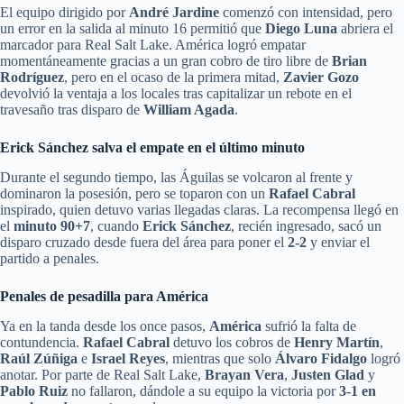
El equipo dirigido por
André Jardine
comenzó con intensidad, pero
un error en la salida al minuto 16 permitió que
Diego Luna
abriera el
marcador para Real Salt Lake. América logró empatar
momentáneamente gracias a un gran cobro de tiro libre de
Brian
Rodríguez
, pero en el ocaso de la primera mitad,
Zavier Gozo
devolvió la ventaja a los locales tras capitalizar un rebote en el
travesaño tras disparo de
William Agada
.
Erick Sánchez salva el empate en el último minuto
Durante el segundo tiempo, las Águilas se volcaron al frente y
dominaron la posesión, pero se toparon con un
Rafael Cabral
inspirado, quien detuvo varias llegadas claras. La recompensa llegó en
el
minuto 90+7
, cuando
Erick Sánchez
, recién ingresado, sacó un
disparo cruzado desde fuera del área para poner el
2-2
y enviar el
partido a penales.
Penales de pesadilla para América
Ya en la tanda desde los once pasos,
América
sufrió la falta de
contundencia.
Rafael Cabral
detuvo los cobros de
Henry Martín
,
Raúl Zúñiga
e
Israel Reyes
, mientras que solo
Álvaro Fidalgo
logró
anotar. Por parte de Real Salt Lake,
Brayan Vera
,
Justen Glad
y
Pablo Ruiz
no fallaron, dándole a su equipo la victoria por
3-1 en