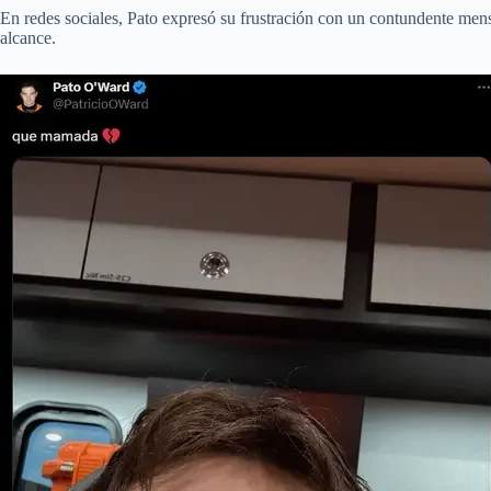
En redes sociales, Pato expresó su frustración con un contundente men
alcance.