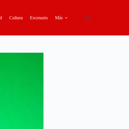
d
Cultura
Escenario
Más