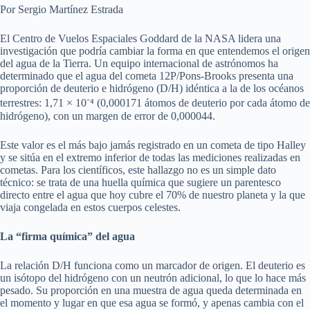
Por Sergio Martínez Estrada
El Centro de Vuelos Espaciales Goddard de la NASA lidera una
investigación que podría cambiar la forma en que entendemos el origen
del agua de la Tierra. Un equipo internacional de astrónomos ha
determinado que el agua del cometa 12P/Pons-Brooks presenta una
proporción de deuterio e hidrógeno (D/H) idéntica a la de los océanos
terrestres: 1,71 × 10⁻⁴ (0,000171 átomos de deuterio por cada átomo de
hidrógeno), con un margen de error de 0,000044.
Este valor es el más bajo jamás registrado en un cometa de tipo Halley
y se sitúa en el extremo inferior de todas las mediciones realizadas en
cometas. Para los científicos, este hallazgo no es un simple dato
técnico: se trata de una huella química que sugiere un parentesco
directo entre el agua que hoy cubre el 70% de nuestro planeta y la que
viaja congelada en estos cuerpos celestes.
La “firma química” del agua
La relación D/H funciona como un marcador de origen. El deuterio es
un isótopo del hidrógeno con un neutrón adicional, lo que lo hace más
pesado. Su proporción en una muestra de agua queda determinada en
el momento y lugar en que esa agua se formó, y apenas cambia con el