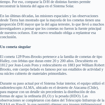
tiempo. Por eso, comparar la D/H de distintas fuentes permite
reconstruir la historia del agua en el Sistema Solar.
En las últimas décadas, las misiones espaciales y las observaciones
desde Tierra han mostrado que la mayoría de los cometas tienen una
proporción D/H mayor que la del agua terrestre, lo que llevó a muchos
investigadores a pensar que los cometas no fueron la fuente principal
de nuestros océanos. Este nuevo resultado obliga a replantear esa
conclusión.
Un cometa singular
El cometa 12P/Pons-Brooks pertenece a la familia de cometas de tipo
Halley, con órbitas que duran entre 20 y 200 años. Descubierto en
1812 por Jean-Louis Pons y redescubierto en 1883 por William Robert
Brooks, este cuerpo helado es famoso por sus estallidos de actividad y
su núcleo cubierto de materiales primordiales.
Durante su paso actual por el Sistema Solar interior, el equipo utilizó el
radiotelescopio ALMA, ubicado en el desierto de Atacama (Chile),
para mapear con un detalle sin precedentes la distribución de dos
formas de agua: la ordinaria (H₂O) y la pesada (HDO). Las
observaciones se completaron con datos del Telescopio Infrarrojo de la
NASA en Hawái, lo que permitió obtener una imagen tridimensional