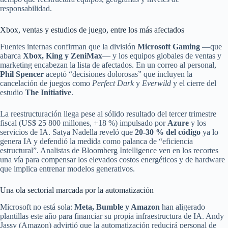
responsabilidad.
Xbox, ventas y estudios de juego, entre los más afectados
Fuentes internas confirman que la división
Microsoft Gaming
—que
abarca
Xbox, King y ZeniMax
— y los equipos globales de ventas y
marketing encabezan la lista de afectados. En un correo al personal,
Phil Spencer
aceptó “decisiones dolorosas” que incluyen la
cancelación de juegos como
Perfect Dark
y
Everwild
y el cierre del
estudio
The Initiative
.
La reestructuración llega pese al sólido resultado del tercer trimestre
fiscal (US$ 25 800 millones, +18 %) impulsado por
Azure
y los
servicios de IA. Satya Nadella reveló que
20-30 % del código
ya lo
genera IA y defendió la medida como palanca de “eficiencia
estructural”. Analistas de Bloomberg Intelligence ven en los recortes
una vía para compensar los elevados costos energéticos y de hardware
que implica entrenar modelos generativos.
Una ola sectorial marcada por la automatización
Microsoft no está sola:
Meta, Bumble y Amazon
han aligerado
plantillas este año para financiar su propia infraestructura de IA. Andy
Jassy (Amazon) advirtió que la automatización reducirá personal de