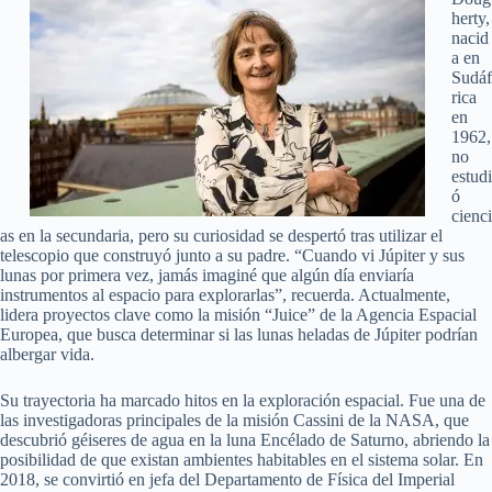
herty,
nacid
a en
Sudáf
rica
en
1962,
no
estudi
ó
cienci
as en la secundaria, pero su curiosidad se despertó tras utilizar el
telescopio que construyó junto a su padre. “Cuando vi Júpiter y sus
lunas por primera vez, jamás imaginé que algún día enviaría
instrumentos al espacio para explorarlas”, recuerda. Actualmente,
lidera proyectos clave como la misión “Juice” de la Agencia Espacial
Europea, que busca determinar si las lunas heladas de Júpiter podrían
albergar vida.
Su trayectoria ha marcado hitos en la exploración espacial. Fue una de
las investigadoras principales de la misión Cassini de la NASA, que
descubrió géiseres de agua en la luna Encélado de Saturno, abriendo la
posibilidad de que existan ambientes habitables en el sistema solar. En
2018, se convirtió en jefa del Departamento de Física del Imperial