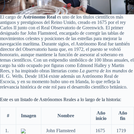
El cargo de
Astrónomo Real
es uno de los títulos científicos más
antiguos y prestigiosos del Reino Unido, creado en 1675 por el rey
Carlos II junto con el Real Observatorio de Greenwich. El primer
designado fue John Flamsteed, encargado de corregir las tablas de
movimientos celestes y posiciones de las estrellas para mejorar la
navegación marítima. Durante siglos, el Astrónomo Real fue también
director del Observatorio hasta que, en 1972, el puesto se volvió
honorario, aunque mantiene la función de asesorar al soberano en
temas científicos. Con un estipendio simbólico de 100 libras anuales, el
cargo ha sido ocupado por figuras como Edmond Halley y Martin
Rees, y ha inspirado obras literarias como
La guerra de los mundos
de
H. G. Wells. Desde 1834 existe además un Astrónomo Real de
Escocia, y en su momento hubo uno en Irlanda, lo que refleja la
relevancia histórica de este rol para el desarrollo científico británico.
Este es un listado de Astrónomos Reales a lo largo de la historia:
Año
Año
#
Imagen
Nombre
inicio
fin
1.
John Flamsteed
1675
1719