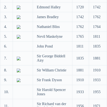
2.
Edmond Halley
1720
1742
3.
James Bradley
1742
1762
4.
Nathaniel Bliss
1762
1764
5.
Nevil Maskelyne
1765
1811
6.
John Pond
1811
1835
Sir George Biddell
7.
1835
1881
Airy
8.
Sir William Christie
1881
1910
9.
Sir Frank Dyson
1910
1933
Sir Harold Spencer
10.
1933
1955
Jones
Sir Richard van der
11.
1956
1971