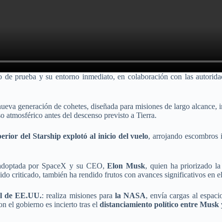
tio de prueba y su entorno inmediato, en colaboración con las autor
nueva generación de cohetes, diseñada para misiones de largo alcance, 
so atmosférico antes del descenso previsto a Tierra.
erior del Starship explotó al inicio del vuelo
, arrojando escombros 
doptada por SpaceX y su CEO,
Elon Musk
, quien ha priorizado l
sido criticado, también ha rendido frutos con avances significativos en e
ial de EE.UU.
: realiza misiones para
la NASA
, envía cargas al espaci
n el gobierno es incierto tras el
distanciamiento político entre Musk