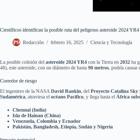
Científicos identifican la posible ruta del peligroso asteroide 2024 YR4
Redacción
febrero 16, 2025
Ciencia y Tecnología
La posible colisión del
asteroide 2024 YR4
con la Tierra en
2032
ha g
48), este asteroide, con un diámetro de hasta
90 metros
, podría causar
Corredor de riesgo
El ingeniero de la NASA
David Rankin
, del
Proyecto Catalina Sky
Sudamérica
, atraviesa el
océano Pacífico
, y llega hasta el
África sub
Chennai (India)
Isla de Hainan (China)
Venezuela, Colombia y Ecuador
Pakistán, Bangladesh, Etiopía, Sudán y Nigeria
Impacto potencial