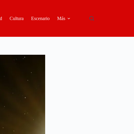
d
Cultura
Escenario
Más