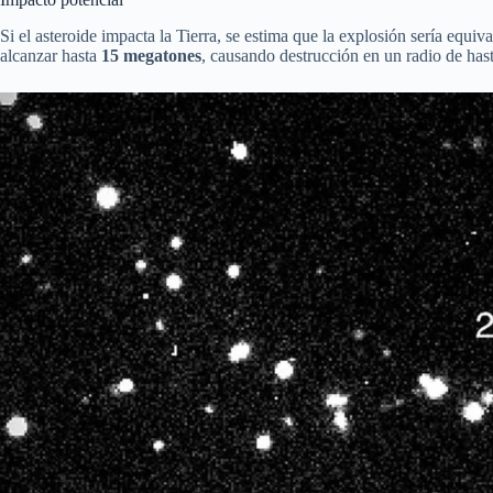
Si el asteroide impacta la Tierra, se estima que la explosión sería equiv
alcanzar hasta
15 megatones
, causando destrucción en un radio de has