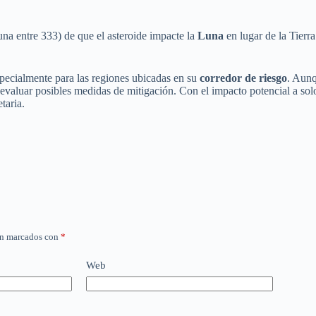
na entre 333) de que el asteroide impacte la
Luna
en lugar de la Tierr
specialmente para las regiones ubicadas en su
corredor de riesgo
. Aunq
y evaluar posibles medidas de mitigación. Con el impacto potencial a so
taria.
án marcados con
*
Web