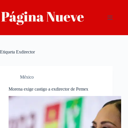
Saltar
al
contenido
Etiqueta
Exdirector
México
Morena exige castigo a exdirector de Pemex