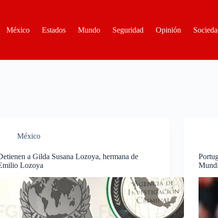
México
Estados
Mundo
Seguridad
Opinión
Socieda
México
Detienen a Gilda Susana Lozoya, hermana de
Portug
Emilio Lozoya
Mundi