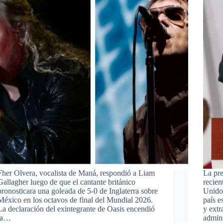
Fher Olvera, vocalista de Maná, respondió a Liam
La pr
Gallagher luego de que el cantante británico
recien
pronosticara una goleada de 5-0 de Inglaterra sobre
Unido 
México en los octavos de final del Mundial 2026.
país e
La declaración del exintegrante de Oasis encendió
y extr
la…
admin