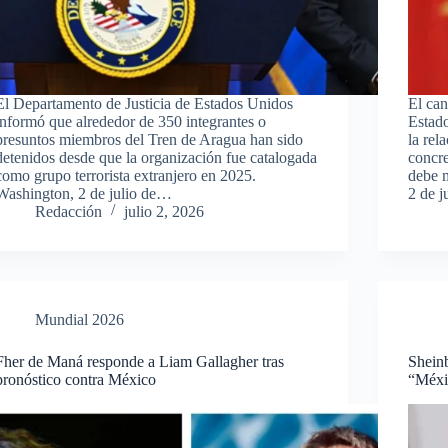
El Departamento de Justicia de Estados Unidos
El can
informó que alrededor de 350 integrantes o
Estad
presuntos miembros del Tren de Aragua han sido
la rel
detenidos desde que la organización fue catalogada
concre
como grupo terrorista extranjero en 2025.
debe 
Washington, 2 de julio de…
2 de 
Redacción
julio 2, 2026
Mundial 2026
Fher de Maná responde a Liam Gallagher tras
Shein
pronóstico contra México
“Méxi