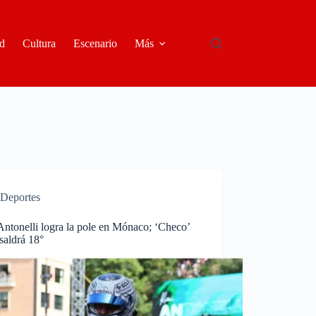
d
Cultura
Escenario
Más
Deportes
ntonelli logra la pole en Mónaco; ‘Checo’
saldrá 18°