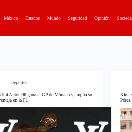
México
Estados
Mundo
Seguridad
Opinión
Socieda
Deportes
Kimi Antonelli gana el GP de Mónaco y amplía su
Kimi A
ventaja en la F1
Pérez 